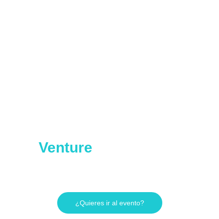
Venture
Day IE Chile
Oportunidad para crear
nuevos contactos
¿Quieres ir al evento?