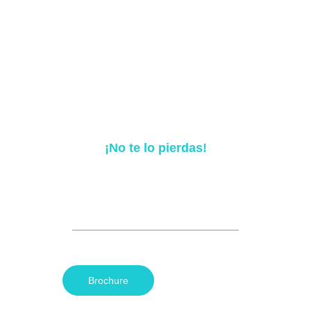
¡No te lo pierdas!
Inspiring CVC in
Latin America
The German experience to embrace
innovation and technology for the future.
5 y 6 de junio de 2024
Centro de Conferencias Sofofa
Brochure
Inscríbete